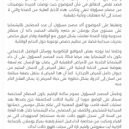
قصد تقصي الحقائق في شأن الموضوع حيث توصلت الجريدة بتوضيحات
من مصادر مسؤولة تنفي وتكذب هذه الأخبار العارية من الصحة والتي لا
تستند إلى أية معطيات وبائية حقيقية.
وتعليقا على الموضوع، أكد مصدر مسؤول، أن عدد المصابين بالليشمانيا
على مستوى مركز بوزملان تم حصره وأضاف المصدر ذاته أن مصالح
مندوبية وزارة الصحة تعاملت بشكل فوري مع الواقعة، وقام فريق مختص
بتحريات ميدانية فضلا عن تنظيم حصص توعوية حول التدابير الوقائية.
وخلافا لما تروجه بعض المواقع الإلكترونية ووسائل التواصل الاجتماعي
بكون داء الليشمانيا يعد مرضا فتاكا، شدد المصدر المسؤول على أن داء
الليشمانيا الجلدية من الأمراض الطفيلية التي يصاب بها الإنسان عبر لسعة
بعوضة تسمى الذبابة الرملية التي تنقل المرض إلى الانسان السليم من
حيوان حامل للمرض (الجرذان)، كما أن هذا المرض لا ينتقل بصفة مباشرة
من انسان إلى آخر ولا يشكل خطورة على حياة المريض إذ يمكن العلاج التام
منه.
وطمأن المصدر المسؤول عموم ساكنة الإقليم بكون المصالح المختصة
تسيطر على الوضع، موردا أن غالبية الحالات المكتشفة جرى رصدها بعد
عمليات كشف قامت بها الفرق المعنية التي تباشر بشكل موسمي حملاتها
الميدانية للتشخيص والكشف عن المصابين بداء الليشمانيا خلال هذه الفترة
من السنة التي تسجل ظهور حالات عادية، مستحضرا المجهودات التي تم
القيام ومكنت من محاصرة الداء قبل انتشار رقعته بمركز بوزملان، بالجماعة
الترابية آيت سغروشن بإقليم تازة التي سجلت ظهور حالات آنذاك.