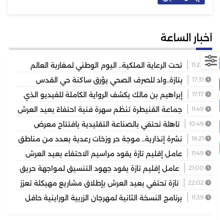
أخبار الساعة
11:29
تحت الرعاية الملكية.. اليوم الوطني لمغاربة العالم
يكرس دور الجالية في خدمة أوراش 2030
17:31
بتازة..واد للصرف الصحي يؤرق ساكنة حي القدس
والمسيرة 2 ويهدد الصحة العامة
17:17
إبراهيم بن مالك يكشف الرواية الكاملة للفيديو الذي
أشعل مواقع التواصل
11:49
جماعة القنيطرة تنظم سهرة فنية احتفاءً بعيد العرش
المجيد
10:49
تاهلة تحتفي بالصناعة التقليدية بافتتاح معرض
للمنتوجات المحلية بمشاركة عارضين من مختلف جهات المملكة
18:21
نشرة إنذارية.. موجة حر وزخات رعدية بعدد من مناطق
المملكة
11:49
عامل إقليم تازة يقود مراسيم الاحتفاء بعيد العرش
ويكرم موظفين بتوشيحات ملكية
21:00
عامل إقليم تازة يقود جهود التنسيق لمواجهة حريق
غابوي بتغزراتين
22:02
تازة تحتفي بعيد العرش بإطلاق مشاريع مهيكلة تعزز
التنمية المجالية
11:39
برنامج النسخة الثانية لمهرجان الزربية الوراينية حافل
يجمع بين الأصالة والرياضة وسحر التراث