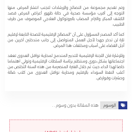
وتم تقديم مجموعة من النصائح والإرشادات لتجنب انتشار المرض، منها
التوجه إلى أقرب مؤسسة صحية في حالة ظهور أعراض المرض قصد
الكشف المبكر، والتزام المصاب بالبروتوكول العلاجي الموصوف من طرف
الطبيب.
كما أكد المصدر المسؤول على أن “المصالح الإقليمية للصحة التابعة لإقليم
تازة لن تدخر جهدا لأجل العمل المتواصل، إلى جانب متدخلين آخرين، من
أجل القضاء على أسباب ومخلفات هذا المرض.
وللإشارة فان اللجنة الإقليمية للتدبير المندمج لمحاربة نواقل العدوى تعقد
اجتماعاتها بشكل دوري ومنتظم برئاسة السلطات الإقليمية وتولي اهتماما
خاصا لهذا الداء، حيث تم خلال الفترة المنصرمة من هذه السنة التخلص من
أغلب النقط السوداء بالإقليم ومحاربة نواقل العدوى من كلاب ضالة
وحشرات وقوارض.
هذه المقالة بدون وسوم . .
الوسوم