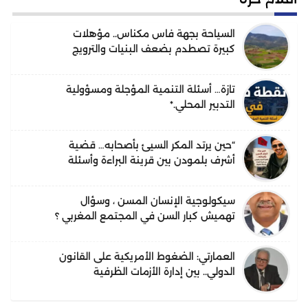
السياحة بجهة فاس مكناس.. مؤهلات
كبيرة تصطدم بضعف البنيات والترويج
تازة… أسئلة التنمية المؤجلة ومسؤولية
التدبير المحلي.*
“حين يرتد المكر السيئ بأصحابه… قضية
أشرف بلمودن بين قرينة البراءة وأسئلة
الحقيقة”.
سيكولوجية الإنسان المسن ، وسؤال
تهميش كبار السن في المجتمع المغربي ؟
العمارتي: الضغوط الأمريكية على القانون
الدولي.. بين إدارة الأزمات الظرفية
واحتمالات التحول البنيوي في النظام
القانوني الدولي