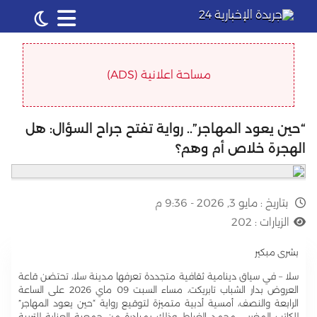
مساحة اعلانية (ADS)
“حين يعود المهاجر”.. رواية تفتح جراح السؤال: هل
الهجرة خلاص أم وهم؟
بتاريخ :
مايو 3, 2026 - 9:36 م
الزيارات :
202
بشرى مبكير
سلا – في سياق دينامية ثقافية متجددة تعرفها مدينة سلا، تحتضن قاعة
العروض بدار الشباب تابريكت، مساء السبت 09 ماي 2026 على الساعة
الرابعة والنصف، أمسية أدبية متميزة لتوقيع رواية “حين يعود المهاجر”
للكاتب المغربي محمد الغياط، وذلك بمبادرة من جمعية العناية للتربية