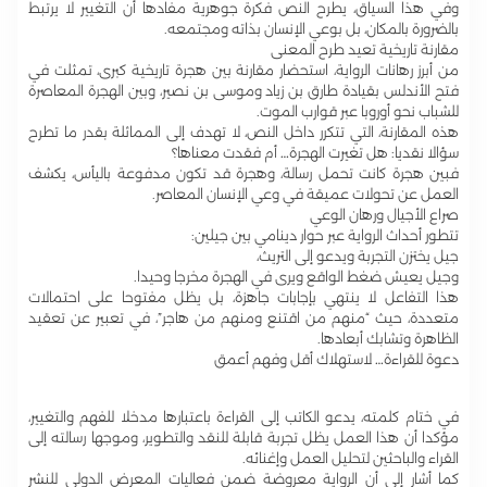
وفي هذا السياق، يطرح النص فكرة جوهرية مفادها أن التغيير لا يرتبط
بالضرورة بالمكان، بل بوعي الإنسان بذاته ومجتمعه.
مقارنة تاريخية تعيد طرح المعنى
من أبرز رهانات الرواية، استحضار مقارنة بين هجرة تاريخية كبرى، تمثلت في
فتح الأندلس بقيادة طارق بن زياد وموسى بن نصير، وبين الهجرة المعاصرة
للشباب نحو أوروبا عبر قوارب الموت.
هذه المقارنة، التي تتكرر داخل النص، لا تهدف إلى المماثلة بقدر ما تطرح
سؤالا نقديا: هل تغيرت الهجرة… أم فقدت معناها؟
فبين هجرة كانت تحمل رسالة، وهجرة قد تكون مدفوعة باليأس، يكشف
العمل عن تحولات عميقة في وعي الإنسان المعاصر.
صراع الأجيال ورهان الوعي
تتطور أحداث الرواية عبر حوار دينامي بين جيلين:
جيل يختزن التجربة ويدعو إلى التريث،
وجيل يعيش ضغط الواقع ويرى في الهجرة مخرجا وحيدا.
هذا التفاعل لا ينتهي بإجابات جاهزة، بل يظل مفتوحا على احتمالات
متعددة، حيث “منهم من اقتنع ومنهم من هاجر”، في تعبير عن تعقيد
الظاهرة وتشابك أبعادها.
دعوة للقراءة… لاستهلاك أقل وفهم أعمق
في ختام كلمته، يدعو الكاتب إلى القراءة باعتبارها مدخلا للفهم والتغيير،
مؤكدا أن هذا العمل يظل تجربة قابلة للنقد والتطوير، وموجها رسالته إلى
القراء والباحثين لتحليل العمل وإغنائه.
كما أشار إلى أن الرواية معروضة ضمن فعاليات المعرض الدولي للنشر