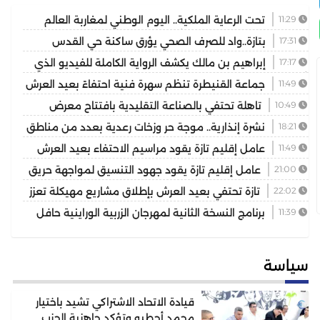
11:29
تحت الرعاية الملكية.. اليوم الوطني لمغاربة العالم
يكرس دور الجالية في خدمة أوراش 2030
17:31
بتازة..واد للصرف الصحي يؤرق ساكنة حي القدس
والمسيرة 2 ويهدد الصحة العامة
17:17
إبراهيم بن مالك يكشف الرواية الكاملة للفيديو الذي
أشعل مواقع التواصل
11:49
جماعة القنيطرة تنظم سهرة فنية احتفاءً بعيد العرش
المجيد
10:49
تاهلة تحتفي بالصناعة التقليدية بافتتاح معرض
للمنتوجات المحلية بمشاركة عارضين من مختلف جهات المملكة
18:21
نشرة إنذارية.. موجة حر وزخات رعدية بعدد من مناطق
المملكة
11:49
عامل إقليم تازة يقود مراسيم الاحتفاء بعيد العرش
ويكرم موظفين بتوشيحات ملكية
21:00
عامل إقليم تازة يقود جهود التنسيق لمواجهة حريق
غابوي بتغزراتين
22:02
تازة تحتفي بعيد العرش بإطلاق مشاريع مهيكلة تعزز
التنمية المجالية
11:39
برنامج النسخة الثانية لمهرجان الزربية الوراينية حافل
يجمع بين الأصالة والرياضة وسحر التراث
سياسة
قيادة الاتحاد الاشتراكي تشيد باختيار
محمد أجطيو وتؤكد جاهزية الحزب