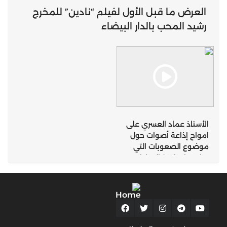
العرض ما قبل الأول لفيلم “نادين” للمخرج
رشيد المحب بالدار البيضاء
الأستاذ عماد العسري على
امواح إذاعة أصوات حول
موضوع الصعوبات التي
تواجهها ساكنة المناطق
الجبلية التي تعرف
تساقطات ثلجية كثيفة
بإقليم تازة