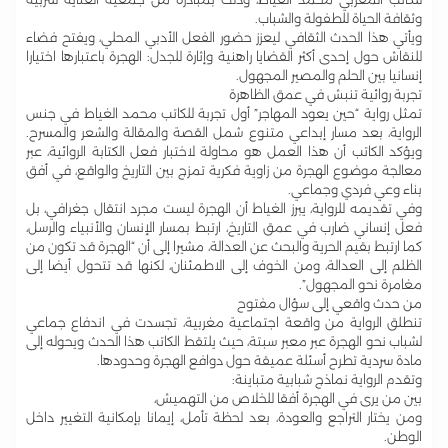
وثقافة الحياة للطفولة والشباب.
ويأتي هذا الحدث الثقافي ليعزز حضور الفعل الأدبي المحلي، ويفتح فضاء
للنقاش حول إحدى أكثر القضايا راهنية وإثارة للجدل: الهجرة باعتبارها اختيارا
إنسانيا بين الحلم والمصير المجهول.
تجربة روائية تنبش في عمق الظاهرة
تمثل رواية “حين يعود المهاجر” أول تجربة للكاتب محمد الغياط في جنس
الرواية، بعد مسار إبداعي متنوع شمل القصة والمقالة والشعر والمسرح.
ويؤكد الكاتب أن هذا العمل هو محاولة لاختبار فعل الكتابة الروائية، عبر
معالجة موضوع الهجرة من زاوية فكرية تمزج بين التاريخ والواقع، في أفق
بناء وعي فردي وجماعي.
وفي تقديمه للرواية، يبرز الغياط أن الهجرة ليست مجرد انتقال جغرافي، بل
فعل إنساني ضارب في عمق التاريخ، ارتبط بمسار الإنسان والأنبياء والرسل،
كما ارتبط بقيم الحرية والبحث عن العدالة، مشيرا إلى أن “الهجرة قد تكون من
الظلم إلى العدالة، ومن الخوف إلى الاطمئنان، لكنها قد تتحول أيضا إلى
مغامرة نحو المجهول”.
من حدث واقعي إلى سؤال مفتوح
تنطلق الرواية من واقعة اجتماعية مغربية، تجسدت في اندفاع جماعي
لشباب نحو الهجرة عبر معبر سبتة، حيث يلتقط الكاتب هذا الحدث ويحوله إلى
مادة سردية تطرح أسئلة عميقة حول دوافع الهجرة وحدودها.
وتقدم الرواية نماذج شبابية متباينة:
بين من يرى في الهجرة أفقا للخلاص من التهميش،
ومن يختار التراجع والعودة، بعد لحظة تأمل، إيمانا بإمكانية التغيير داخل
الوطن.