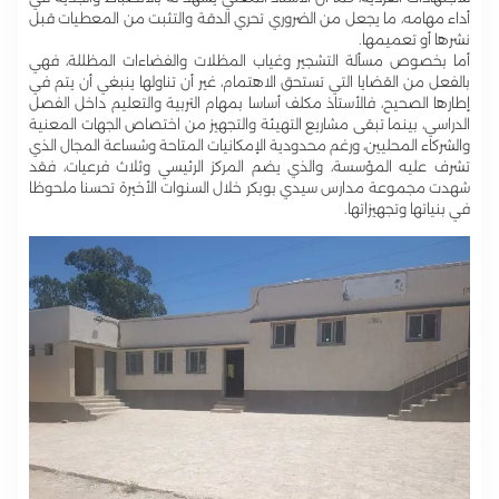
أداء مهامه، ما يجعل من الضروري تحري الدقة والتثبت من المعطيات قبل
نشرها أو تعميمها.
أما بخصوص مسألة التشجير وغياب المظلات والفضاءات المظللة، فهي
بالفعل من القضايا التي تستحق الاهتمام، غير أن تناولها ينبغي أن يتم في
إطارها الصحيح، فالأستاذ مكلف أساسا بمهام التربية والتعليم داخل الفصل
الدراسي، بينما تبقى مشاريع التهيئة والتجهيز من اختصاص الجهات المعنية
والشركاء المحليين، ورغم محدودية الإمكانيات المتاحة وشساعة المجال الذي
تشرف عليه المؤسسة، والذي يضم المركز الرئيسي وثلاث فرعيات، فقد
شهدت مجموعة مدارس سيدي بوبكر خلال السنوات الأخيرة تحسنا ملحوظا
في بنياتها وتجهيزاتها.