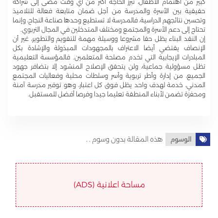
كبير من اهتمام الأطفال، تبرز الحاجة أكثر من أي وقت مضى إلى شراكة
حقيقية بين الأسرة والمدرسة من أجل ضمان متابعة فعالة للتلاميذ
وتحسين نتائجهم الدراسية، فالمدرسة لا تستطيع وحدها صناعة النجاح، وإنما
تحتاج إلى دعم الأسرة والمجتمع ومختلف المتدخلين في المجال التربوي.
إن النقد البناء يظل حقا مشروعا ووسيلة مهمة للتقويم والتطوير، غير أن
الإنصاف يقتضي أيضا الاعتراف بالمجهودات المبذولة والإشادة بكل
المبادرات الإيجابية التي تخدم مصلحة المتعلمين. فالمؤسسة التعليمية
تظل مسؤولية جماعية، ولن يتحقق الإصلاح المنشود إلا بتضافر جهود
الجميع، من إدارة وأطر تربوية وأسر وسلطات محلية وفعاليات المجتمع
المدني، خدمة لهدف واحد يظل فوق كل اعتبار، وهو توفير مدرسة آمنة
ومحفزة تضمن لأبناء المنطقة تعليما جيدا وفرصا أفضل للمستقبل.
هذه المقالة بدون وسوم . .
الوسوم
مساحة اعلانية (ADS)