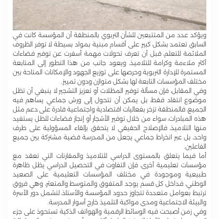
ويؤكد عدد من المتتبعين للشأن التربوي بالمنطقة أن المؤسسة كانت في
السابق تعتمد بشكل كبير على أقسام مبنية بمواد بسيطة لا توفر الظروف
الملائمة للتعلم، قبل أن تعرف تحولات مهمة أسفرت عن توفير فضاءات
أكثر ملاءمة وكرامة للتلاميذ، ويعود جانب من هذا التطور إلى المتابعة
المستمرة للإدارة التربوية وحرصها على توزيع الجهود والإمكانات المتاحة بين
مختلف المؤسسات التابعة لها بشكل متوازن ودون تمييز.
وفي المقابل، فإن مسألة توفير المظلات أو تعزيز التشجير لا ينبغي أن تظل
موضوع انتقاد فقط، بل يمكن أن تتحول إلى ورش جماعي يساهم فيه
الجميع، فالمنطقة تزخر بفعاليات اقتصادية واجتماعية قادرة على دعم مثل
هذه المبادرات، سواء من خلال توفير الأشجار أو إنجاز فضاءات للظل يستفيد
منها التلاميذ، فالإصلاح الحقيقي لا يتحقق بإلقاء المسؤولية على طرف
واحد، بل عبر انخراط جماعي يجعل من المدرسة قضية مشتركة بين جميع
الفاعلين.
أما فيما يتعلق بالمستوى الدراسي للتلاميذ والمقارنات التي تعقد مع
مؤسسات تعليمية أخرى، فإن التفاوت في التحصيل الدراسي يظل ظاهرة
طبيعية وموجودة في مختلف المؤسسات التعليمية على الصعيد
الوطني، فداخل كل قسم يوجد المتفوق والمتوسط والمتعثر، وهي فروق
ترتبط بعوامل متعددة تتجاوز حدود المؤسسة والأستاذ، لتشمل دور الأسرة
والبيئة الاجتماعية ومدى مواكبة التلميذ خارج أسوار المدرسة.
وفي زمن أصبحت فيه الوسائط الرقمية والهواتف الذكية تستحوذ على جزء