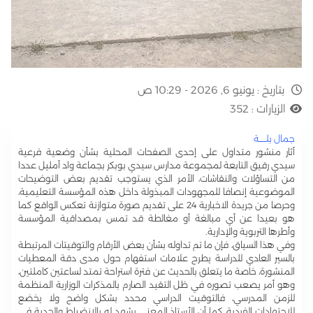
بتاريخ :
يونيو 6, 2026 - 10:29 ص
الزيارات :
352
جمال بلـــــة
أثار منشور متداول على إحدى الصفحات المحلية بشأن وضعية فرعية
سيدي رقيق التابعة لمجموعة مدارس سيدي بوبكر بجماعة واد أمليل عددا
من التساؤلات والنقاشات، الأمر الذي يستوجب تقديم بعض التوضيحات
الموضوعية إنصافا للمجهودات المبذولة داخل هذه المؤسسة التعليمية،
وحرصا من جريدة الاخبارية 24 على تقديم صورة متوازنة تعكس الواقع كما
هو بعيدا عن أي مبالغة أو مغالطة قد تمس بمصداقية المؤسسة
وأطرها التربوية والإدارية.
وفي هذا السياق، فإن ما تم تداوله بشأن بعض الأرقام والتوقيتات المرتبطة
بالسير العادي للدراسة يطرح علامات استفهام حول مدى دقة المعطيات
المنشورة، خاصة ما يتعلق بالحديث عن فترة استراحة تمتد لساعتين كاملتين،
وهو أمر يصعب تصوره في ظل التقيد الصارم بالمذكرات الوزارية المنظمة
للزمن المدرسي، فالتوقيت الدراسي محدد بشكل واضح ولا يخضع
للاجتهادات الفردية، كما أن الأستاذ المعني يشهد له بالانضباط والجدية في