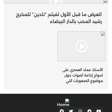
العرض ما قبل الأول لفيلم “نادين” للمخرج
رشيد المحب بالدار البيضاء
الأستاذ عماد العسري على
امواح إذاعة أصوات حول
موضوع الصعوبات التي
تواجهها ساكنة المناطق
الجبلية التي تعرف
تساقطات ثلجية كثيفة
بإقليم تازة