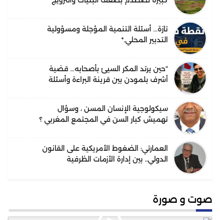
كبيرة تصطدم بضعف البنيات والترويج
تازة… أسئلة التنمية المؤجلة ومسؤولية
التدبير المحلي.*
“حين يرتد المكر السيئ بأصحابه… قضية
أشرف بلمودن بين قرينة البراءة وأسئلة
الحقيقة”.
سيكولوجية الإنسان المسن ، وسؤال
تهميش كبار السن في المجتمع المغربي ؟
العمارتي: الضغوط الأمريكية على القانون
الدولي.. بين إدارة الأزمات الظرفية
واحتمالات التحول البنيوي في النظام
القانوني الدولي
صوت و صورة