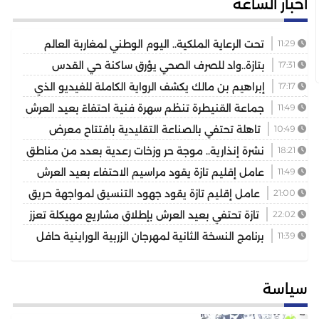
أخبار الساعة
11:29
تحت الرعاية الملكية.. اليوم الوطني لمغاربة العالم
يكرس دور الجالية في خدمة أوراش 2030
17:31
بتازة..واد للصرف الصحي يؤرق ساكنة حي القدس
والمسيرة 2 ويهدد الصحة العامة
17:17
إبراهيم بن مالك يكشف الرواية الكاملة للفيديو الذي
أشعل مواقع التواصل
11:49
جماعة القنيطرة تنظم سهرة فنية احتفاءً بعيد العرش
المجيد
10:49
تاهلة تحتفي بالصناعة التقليدية بافتتاح معرض
للمنتوجات المحلية بمشاركة عارضين من مختلف جهات المملكة
18:21
نشرة إنذارية.. موجة حر وزخات رعدية بعدد من مناطق
المملكة
11:49
عامل إقليم تازة يقود مراسيم الاحتفاء بعيد العرش
ويكرم موظفين بتوشيحات ملكية
21:00
عامل إقليم تازة يقود جهود التنسيق لمواجهة حريق
غابوي بتغزراتين
22:02
تازة تحتفي بعيد العرش بإطلاق مشاريع مهيكلة تعزز
التنمية المجالية
11:39
برنامج النسخة الثانية لمهرجان الزربية الوراينية حافل
يجمع بين الأصالة والرياضة وسحر التراث
سياسة