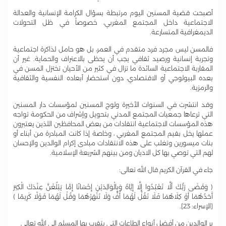
أصبحت قضية المسنين اليوم مرتبطة بسؤال الكرامة الإنسانية والعدالة
الاجتماعية داخل المجتمع المغربي، خصوصاً في ظل التحولات
الديمغرافية المتسارعة.
فالمسن ليس مجرد فرد متقدم في العمر، بل هو حامل لذاكرة اجتماعية
وتجربة إنسانية ورصيد ثقافي يجب أن يحظى بالاعتراف والحماية. غير أن
المقاربة الاجتماعية السائدة ما تزال في كثير من الأحيان تختزل المسن في
بعده البيولوجي أو الاقتصادي، دون استحضار أبعاده النفسية والثقافية
والرمزية.
وقد انتشرت في السنوات الأخيرة ولوج المسنين لمؤسسات دار المسنين
التي ترعاها جمعيات المجتمع المدني بتحويل وإشراف من الحكومة تواجه
هذه المؤسسات الاجتماعية انتقادات من بعض المحافظين اللذين يعتبرون
عملها يخل بقيم المجتمع المغربي ، وخاصة إذا كانت المبادرة من أبناء أو
بنات ميسورين وتغلب على هذه الانتقادات مبادى إكرام الوالدين والإحسان
لهم التي توصي بها كل الاديان ومن بينهم الشريعة الإسلامية.
جاء في القرآن الكريم قال الله تعالى:
﴿ وَقَضَى رَبُّكَ أَلَّا تَعْبُدُوا إِلَّا إِيَّاهُ وَبِالْوَالِدَيْنِ إِحْسَانًا إِمَّا يَبْلُغَنَّ عِنْدَكَ الْكِبَرَ
أَحَدُهُمَا أَوْ كِلَاهُمَا فَلَا تَقُلْ لَهُمَا أُفٍّ وَلَا تَنْهَرْهُمَا وَقُلْ لَهُمَا قَوْلًا كَرِيمًا ﴾
[الإسراء: 23].
بر الوالدين من أفضل أنواع الطاعات التي يتقرب بها المسلم إلى الله تعالى