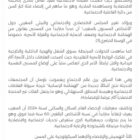
والمجتمع، حيث أصبحت القيمة الاجتماعية للفرد تقاس بمدى إنتاجيته
الاقتصادية ومساهمته المادية، وهو ما ساهم في إقصاء فئة كبار السن
من دائرة الفاعلية الاجتماعية.
ويؤكد تقرير المجلس الاقتصادي والاجتماعي والبيئي المغربي حول
“الأشخاص المسنون بالمغرب” أن عدداً متزايداً من المسنين يعانون من
الهشاشة الاجتماعية وضعف الحماية الاجتماعية والعزلة الأسرية، خصوصاً
في الوسط الحضري(3).
كما ساهمت التحولات المرتبطة بسوق الشغل والهجرة الداخلية والخارجية
في تفكيك الروابط الأسرية التقليدية، حيث أصبحت العلاقات داخل الأسرة أكثر
فردانية وأقل ترابطاً، الأمر الذي انعكس سلباً على أوضاع المسنين النفسية
والاجتماعية.
وفي هذا السياق، يرى عالم الاجتماع زيغمونت باومان أن المجتمعات
الحديثة تنتج أشكالاً جديدة من “الهشاشة الإنسانية” نتيجة سيولة العلاقات
الاجتماعية وهيمنة المنطق الاستهلاكي، وهو ما يجعل الفئات غير المنتجة
اقتصادياً أكثر عرضة للإقصاء(4).
وتكشف معطيات الإحصاء العام للسكان والسكنى لسنة 2024 أن المغرب
يعرف ارتفاعاً متزايداً في نسبة الأشخاص البالغين 60 سنة فما فوق، وهو
ما ينذر بتحولات ديمغرافية كبرى ستفرض تحديات اجتماعية واقتصادية
متزايدة مرتبطة بالشيخوخة والرعاية الاجتماعية.
ثالثاً: التهميش والإقصاء وآثارهما السيكولوجية على المسن