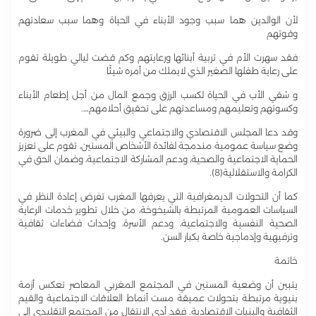
لأن الوالدين هما سبب وجود الأبناء في الحياة وهما سبب سعادتهم
وقوتهم
فقد سهرت الأم في تربية أبنائها ورعايتهم وكم قضت ليالي طويلة تقوم
على رعاية طفلها الصغير الذي لايملك من أمره شيئًا
و شقي الأب في الحياة لكسب الرزق وجمع المال من أجل إطعام الأبناء
وكسوتهم وتعليمهم ومساعدتهم على تحقيق أحلامهم….
وقد دعا المجلس الاقتصادي والاجتماعي والبيئي في المغرب إلى ضرورة
وضع سياسة عمومية مندمجة لفائدة الأشخاص المسنين، تقوم على تعزيز
الحماية الاجتماعية والصحية، ودعم المشاركة الاجتماعية، وضمان الحق في
الكرامة والاستقلالية(8).
كما أن التحولات الديمغرافية التي يعرفها المغرب تفرض إعادة النظر في
السياسات العمومية المرتبطة بالشيخوخة، من خلال تطوير خدمات الرعاية
الصحية النفسية والاجتماعية، ودعم الأسرة، وإحداث فضاءات ثقافية
وترفيهية وإدماجية خاصة بكبار السن.
خاتمة
يتبين أن وضعية المسنين في المجتمع المغربي المعاصر تعكس أزمة
بنيوية مرتبطة بتحولات عميقة مست أنماط العلاقات الاجتماعية والقيم
الثقافية والبنيات الاقتصادية. فقد أدى الانتقال من المجتمع التقليدي إلى