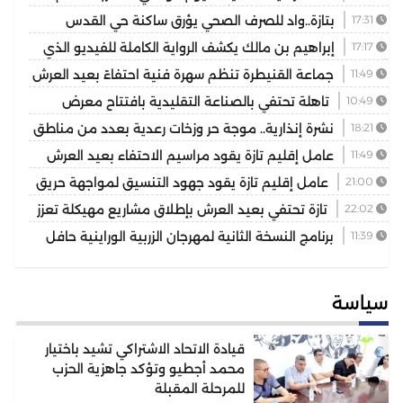
يكرس دور الجالية في خدمة أوراش 2030
17:31
بتازة..واد للصرف الصحي يؤرق ساكنة حي القدس
والمسيرة 2 ويهدد الصحة العامة
17:17
إبراهيم بن مالك يكشف الرواية الكاملة للفيديو الذي
أشعل مواقع التواصل
11:49
جماعة القنيطرة تنظم سهرة فنية احتفاءً بعيد العرش
المجيد
10:49
تاهلة تحتفي بالصناعة التقليدية بافتتاح معرض
للمنتوجات المحلية بمشاركة عارضين من مختلف جهات المملكة
18:21
نشرة إنذارية.. موجة حر وزخات رعدية بعدد من مناطق
المملكة
11:49
عامل إقليم تازة يقود مراسيم الاحتفاء بعيد العرش
ويكرم موظفين بتوشيحات ملكية
21:00
عامل إقليم تازة يقود جهود التنسيق لمواجهة حريق
غابوي بتغزراتين
22:02
تازة تحتفي بعيد العرش بإطلاق مشاريع مهيكلة تعزز
التنمية المجالية
11:39
برنامج النسخة الثانية لمهرجان الزربية الوراينية حافل
يجمع بين الأصالة والرياضة وسحر التراث
سياسة
قيادة الاتحاد الاشتراكي تشيد باختيار
محمد أجطيو وتؤكد جاهزية الحزب
للمرحلة المقبلة