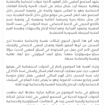
يشهد المجتمع المغربي خلال العقود الأخيرة تحولات اجتماعية واقتصادية
وثقافية عميقة أثرت بشكل مباشر على البنيات الأسرية وأنماط العلاقات
الاجتماعية، وهو ما انعكس بصورة واضحة على وضعية المسنين داخل
المجتمع. فقد انتقل المسن من موقع مركزي داخل الأسرة التقليدية، حيث
كان يمثل سلطة رمزية ومرجعية أخلاقية ومعرفية، إلى وضعية تتسم
بالتراجع التدريجي في الاعتبار الاجتماعي، نتيجة التحولات التي مست الأسرة
المغربية، وصعود الفردانية، وتغير أنماط الإنتاج والاستهلاك، وهيمنة القيم
المادية المرتبطة بالمردودية الاقتصادية.
وقد أفرز هذا التحول البنيوي إشكالات نفسية واجتماعية متعددة لدى
المسنين، من أبرزها الشعور بالعزلة وفقدان المعنى الاجتماعي والإقصاء
الرمزي، الأمر الذي جعل من الشيخوخة في السياق المغربي الحديث سؤالاً
سيكو-سوسيولوجياً معقداً يتجاوز البعد البيولوجي نحو أبعاد ثقافية
ونفسية واقتصادية عميقة.
وتزداد أهمية هذا الموضوع بالنظر إلى التحولات الديمغرافية التي يعرفها
المغرب، حيث تشير معطيات الإحصاء العام للسكان والسكنى لسنة 2024 إلى
تزايد نسبة المسنين داخل الهرم السكاني المغربي، بفعل ارتفاع متوسط
العمر وتراجع معدلات الخصوبة، وهو ما يفرض إعادة التفكير في السياسات
الاجتماعية وآليات الإدماج والحماية النفسية والاجتماعية لهذه الفئة.
وننطلق في دراسة الموضوع من إشكالية مركزية مفادها: كيف ساهمت
التحولات البنيوية الحديثة في المجتمع المغربي في إعادة تشكيل المكانة
الاجتماعية والرمزية للمسن، وما هي الانعكاسات السيكولوجية والاجتماعية