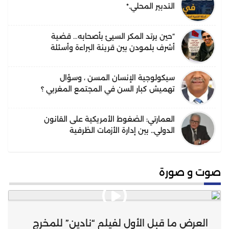
التدبير المحلي.*
“حين يرتد المكر السيئ بأصحابه… قضية
أشرف بلمودن بين قرينة البراءة وأسئلة
الحقيقة”.
سيكولوجية الإنسان المسن ، وسؤال
تهميش كبار السن في المجتمع المغربي ؟
العمارتي: الضغوط الأمريكية على القانون
الدولي.. بين إدارة الأزمات الظرفية
واحتمالات التحول البنيوي في النظام
القانوني الدولي
صوت و صورة
العرض ما قبل الأول لفيلم “نادين” للمخرج