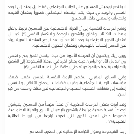
لا يقتصر تهميش المسنين على الجانب الاجتماعي فقط، بل يمتد إلى البعد
النفسي والوجداني، حيث ينتج الإقصاء الاجتماعي شعوراً بفقدان القيمة
والاعتراف والمعنى داخل المجتمع.
وتشير الدراسات النفسية إلى أن العزلة الاجتماعية لدى المسنين ترتبط بارتفاع
معدلات الاكتئاب والقلق والشعور بالوحدة والانكسار النفسي(5). كما أن
فقدان الأدوار الاجتماعية بعد التقاعد أو بعد تراجع السلطة الأسرية يولد
لدى المسن إحساساً بالتهميش وفقدان الجدوى الاجتماعية.
ويرى إريك إريكسون أن المرحلة الأخيرة من حياة الإنسان تتميز بصراع نفسي
بين “تكامل الأنا” و”اليأس”، حيث يحتاج الفرد في مرحلة الشيخوخة إلى الشعور
بالاعتراف بقيمة حياته وتجربته حتى يحافظ على توازنه النفسي(6).
وفي السياق المغربي، تتفاقم الأزمة النفسية للمسن بفعل ضعف
مؤسسات الرعاية الاجتماعية، وغياب فضاءات الإدماج الثقافي والنفسي،
إضافة إلى هشاشة التغطية الصحية والاجتماعية لدى فئات واسعة من كبار
السن.
وقد أبرزت بعض الدراسات المغربية أن عدداً مهماً من المسنين يعيشون
أوضاعاً نفسية صعبة مرتبطة بالشعور بالإهمال الأسري والعزلة الاجتماعية،
خصوصاً داخل المدن الكبرى التي تعرف تراجعاً في الروابط العائلية
التقليدية(7).
رابعاً: الشيخوخة وسؤال الكرامة الإنسانية في المغرب المعاصر