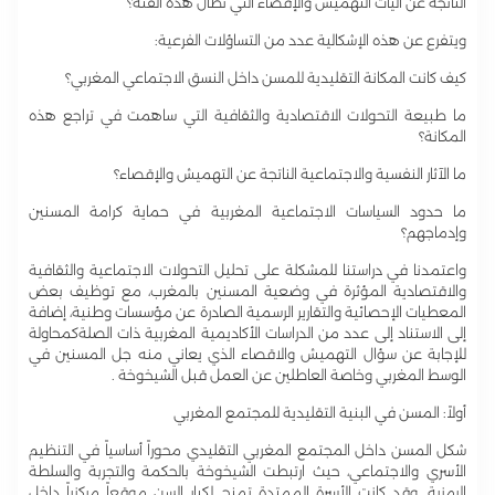
الناتجة عن آليات التهميش والإقصاء التي تطال هذه الفئة؟
ويتفرع عن هذه الإشكالية عدد من التساؤلات الفرعية:
كيف كانت المكانة التقليدية للمسن داخل النسق الاجتماعي المغربي؟
ما طبيعة التحولات الاقتصادية والثقافية التي ساهمت في تراجع هذه
المكانة؟
ما الآثار النفسية والاجتماعية الناتجة عن التهميش والإقصاء؟
ما حدود السياسات الاجتماعية المغربية في حماية كرامة المسنين
وإدماجهم؟
واعتمدنا في دراستنا للمشكلة على تحليل التحولات الاجتماعية والثقافية
والاقتصادية المؤثرة في وضعية المسنين بالمغرب، مع توظيف بعض
المعطيات الإحصائية والتقارير الرسمية الصادرة عن مؤسسات وطنية، إضافة
إلى الاستناد إلى عدد من الدراسات الأكاديمية المغربية ذات الصلةكمحاولة
للإجابة عن سؤال التهميش والاقصاء الذي يعاني منه جل المسنين في
الوسط المغربي وخاصة العاطلين عن العمل قبل الشيخوخة .
أولاً: المسن في البنية التقليدية للمجتمع المغربي
شكل المسن داخل المجتمع المغربي التقليدي محوراً أساسياً في التنظيم
الأسري والاجتماعي، حيث ارتبطت الشيخوخة بالحكمة والتجربة والسلطة
الرمزية. وقد كانت الأسرة الممتدة تمنح لكبار السن موقعاً مركزياً داخل