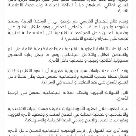
النسق العائلي، باعتبارهم حراساً للذاكرة الجماعية والمرجعية الأخلاقية
للأسرة.
ويشير عالم الاجتماع الفرنسي بيير بورديو إلى أن السلطة الرمزية تستمد
مشروعيتها من الاعتراف الاجتماعي الجماعي، وهو ما كان ينطبق على
وضعية المسن داخل المجتمعات التقليدية التي تمنحه مكانة اعتبارية
قائمة على الاحترام والتقدير الاجتماعي(1).
كما ارتبطت الثقافة المغربية التقليدية بمنظومة قيمية قائمة على البر
والتضامن العائلي والتكافل الاجتماعي، وهو ما جعل رعاية المسنين
مسؤولية أخلاقية ودينية واجتماعية داخل الأسرة.
وقد أكدت عدة دراسات سوسيولوجية مغربية أن الأسرة التقليدية كانت
تشكل فضاءً للحماية النفسية والاجتماعية للمسن، حيث يظل فاعلاً داخل
النسق الأسري حتى بعد التقاعد أو التقدم في السن(2).
ثانياً: التحولات البنيوية وتفكك المكانة الاجتماعية للمسن في الوسط
الأسري.
عرف المغرب خلال العقود الأخيرة تحولات عميقة مست البنيات الاقتصادية
والاجتماعية والثقافية، تمثلت في التمدن المتسارع، وصعود الأسرة النووية،
وتغير أنماط العمل والإنتاج، وتنامي النزعة الفردانية والاستهلاكية.
وقد أدى هذا التحول إلى تراجع الوظيفة الاجتماعية للمسن داخل الأسرة