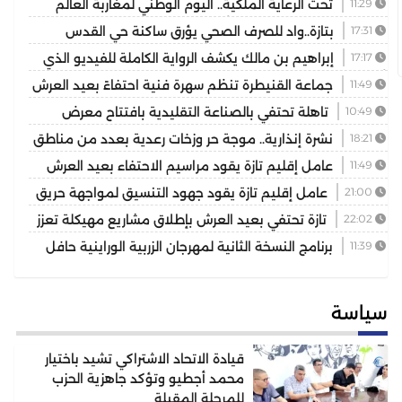
11:29
تحت الرعاية الملكية.. اليوم الوطني لمغاربة العالم
يكرس دور الجالية في خدمة أوراش 2030
17:31
بتازة..واد للصرف الصحي يؤرق ساكنة حي القدس
والمسيرة 2 ويهدد الصحة العامة
17:17
إبراهيم بن مالك يكشف الرواية الكاملة للفيديو الذي
أشعل مواقع التواصل
11:49
جماعة القنيطرة تنظم سهرة فنية احتفاءً بعيد العرش
المجيد
10:49
تاهلة تحتفي بالصناعة التقليدية بافتتاح معرض
للمنتوجات المحلية بمشاركة عارضين من مختلف جهات المملكة
18:21
نشرة إنذارية.. موجة حر وزخات رعدية بعدد من مناطق
المملكة
11:49
عامل إقليم تازة يقود مراسيم الاحتفاء بعيد العرش
ويكرم موظفين بتوشيحات ملكية
21:00
عامل إقليم تازة يقود جهود التنسيق لمواجهة حريق
غابوي بتغزراتين
22:02
تازة تحتفي بعيد العرش بإطلاق مشاريع مهيكلة تعزز
التنمية المجالية
11:39
برنامج النسخة الثانية لمهرجان الزربية الوراينية حافل
يجمع بين الأصالة والرياضة وسحر التراث
سياسة
قيادة الاتحاد الاشتراكي تشيد باختيار
محمد أجطيو وتؤكد جاهزية الحزب
للمرحلة المقبلة