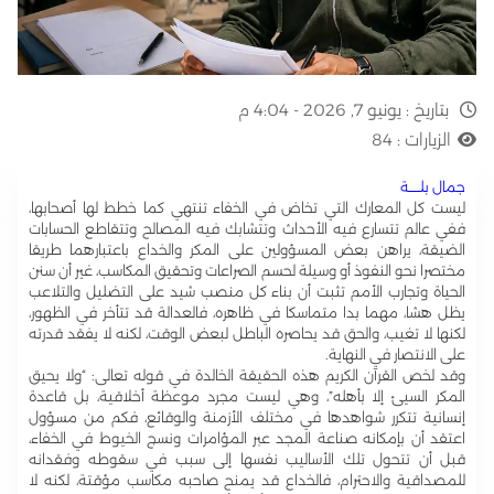
بتاريخ :
يونيو 7, 2026 - 4:04 م
الزيارات :
84
جمال بلـــــة
ليست كل المعارك التي تخاض في الخفاء تنتهي كما خطط لها أصحابها،
ففي عالم تتسارع فيه الأحداث وتتشابك فيه المصالح وتتقاطع الحسابات
الضيقة، يراهن بعض المسؤولين على المكر والخداع باعتبارهما طريقا
مختصرا نحو النفوذ أو وسيلة لحسم الصراعات وتحقيق المكاسب، غير أن سنن
الحياة وتجارب الأمم تثبت أن بناء كل منصب شيد على التضليل والتلاعب
يظل هشا، مهما بدا متماسكا في ظاهره، فالعدالة قد تتأخر في الظهور،
لكنها لا تغيب، والحق قد يحاصره الباطل لبعض الوقت، لكنه لا يفقد قدرته
على الانتصار في النهاية.
وقد لخص القرآن الكريم هذه الحقيقة الخالدة في قوله تعالى: “ولا يحيق
المكر السيئ إلا بأهله”، وهي ليست مجرد موعظة أخلاقية، بل قاعدة
إنسانية تتكرر شواهدها في مختلف الأزمنة والوقائع، فكم من مسؤول
اعتقد أن بإمكانه صناعة المجد عبر المؤامرات ونسج الخيوط في الخفاء،
قبل أن تتحول تلك الأساليب نفسها إلى سبب في سقوطه وفقدانه
للمصداقية والاحترام، فالخداع قد يمنح صاحبه مكاسب مؤقتة، لكنه لا