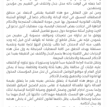
كما جعله في الوقت ذاته محل جدل واختلاف في التقييم بين مؤيدين
ومنتقدين.
ومن ثم، فإن التعاطي مع هذه القضية يقتضي الابتعاد عن منطق
الاصطفاف المسبق، في اتجاه الإدانة، والاحتكام حصرا إلى الوقائع المثبتة
والآليات القانونية المعمول بها. فبين موجة التعليقات المتسرعة والأحكام
الجاهزة التي اجتاحت بعض المنصات الرقمية، برزت معطيات أخرى تدعو إلى
التريث وطرح أسئلة مشروعة حول جميع تفاصيل الملف.
ووفق ما تم تداوله من تصريحات ومواقف منسوبة إلى مقربين من
بلمودن، فإنه نفى بشكل قاطع أي علاقة له بالهاتف الذي قيل إنه وجد
بالقرب منه أثناء الامتحان، كما طالب بإخضاع الجهاز لخبرة تقنية وعلمية
مستقلة بهدف التحقق من كافة المعطيات المرتبطة به، وإن مثل هذه
الإجراءات تبقى الكفيلة وحدها بحسم الجدل والكشف عن الحقيقة بعيدا عن
الأحكام المسبقة والانطباعات السريعة.
وتظل قاعدة البراءة الأصلية مبدأ قانونيا ودستوريا لا يجوز تجاوزه أو الالتفاف
عليه، فإثبات أي مخالفة يظل رهينا بأدلة واضحة وقاطعة، بينما لا يمكن
للرأي العام أو مواقع التواصل الاجتماعي أن تحل محل المؤسسات المخول
لها قانونا البحث والتحقيق وإصدار الأحكام.
و إن جوهر هذه القضية لا يتعلق بشخص بعينه بقدر ما يتعلق بقيمة
العدالة ذاتها، فالعدالة الحقيقية لا تقاس بحجم الضجيج المرافق للقضايا،
وإنما بمدى احترام القانون وضمان الحقوق وصيانة الكرامة الإنسانية، لذلك
يبقى الواجب هو التمسك بالحقيقة مهما كانت نتائجها، لأن المكر مهما بدا
محكما ومحاطا بالأسباب، يظل خاضعا لقانون أخلاقي أعلى لا يخطئ هدفه
ولا يبدل أحكامه.