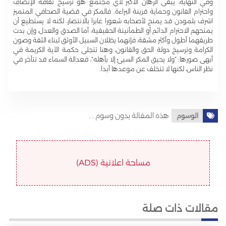
وفي النهاية، يبقى الرهان الأكبر لأي مجتمع هو ترسيخ ثقافة الإنصاف
واحترام القانون وحماية قرينة البراءة. فالمكر في قضية الصحافي المتميز
اشرف بلمودن قد يمنح لأصحابه شعورا عابرا بالانتصار، لكنه لا يستطيع أن
يمنحهم الاحترام الدائم أو الطمأنينة الحقيقية، أما الصدق والعدل، وإن بدت
طريقهما أطول وأكثر مشقة، فإنهما يظلان السبيل الأوثق لبناء الثقة وصون
الكرامة وترسيخ دولة الحق والقانون، وهنا تتجلى حكمة الآية الكريمة في
أبهى صورها: “ولا يحيق المكر السيئ إلا بأهله”، فعدالة السماء قد تتأخر في
نظر الناس، لكنها لا تتخلف عن موعدها أبدا.
هذه المقالة بدون وسوم . .
الوسوم
مساحة اعلانية (ADS)
مقالات ذات صلة