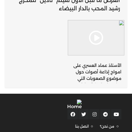
العرض ما قبل الأول لفيلم “نادين” للمخرج
رشيد المحب بالدار البيضاء
الأستاذ عماد العسري على
امواح إذاعة أصوات حول
موضوع الصعوبات التي
تواجهها ساكنة المناطق
الجبلية التي تعرف
تساقطات ثلجية كثيفة
بإقليم تازة
من نحن؟
اتصل بنا