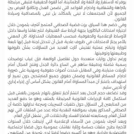
يوفر له الاستقرار ولا الثقة ولا الطمأنينة، أما القوة الحقيقية فتبقى مرتبطة
بالنزاهة والشفافية واحترام القواعد التي تضمن العدل وتكافؤ الفرص بين
الجميع، لأن المجتمعات لا تبنى بالمكائد، بل تبنى بالمصداقية وسيادة
القانون.
وفي خضم هذا السياق، برزت قضية الصحافي المتميز أشرف بلمودن خلال
اجتيازه امتحانات الباكالوريا بجهة الرباط-سلا-القنيطرة، لتثير نقاشا واسعا داخل
الأوساط الإعلامية والحقوقية، فبحسب المعطيات المتداولة، كان المعني
بالأمر يجتاز الامتحانات في ظروف عادية، قبل أن تتدخل لجنة قيل إنها تابعة
للوزارة وتباشر عملية تفتيش أثارت العديد من التساؤلات بشأن ظروفها
وطبيعتها وتوقيتها.
ورغم تداول روايات متعددة حول تفاصيل الواقعة، فإن غياب توضيحات
رسمية شاملة ودقيقة ساهم في اتساع دائرة الجدل وفتح المجال أمام
تأويلات متباينة، وفي المقابل، شددت أصوات حقوقية ومهنية على ضرورة
احترام المساطر القانونية وضمان حقوق جميع المترشحين دون تمييز أو
استهداف، باعتبار أن مبدأ المساواة أمام القانون يشكل أساس أي إجراء إداري
أو تأديبي سليم.
وقد تضاعف حجم الجدل بعد انتشار أخبار تتعلق باتهام بلمودن بالغش قبل
استكمال كافة الإجراءات القانونية المرتبطة بالملف، وهو ما دفع العديد
من المتابعين إلى التساؤل حول خلفيات التسريبات وسرعة تداولها، خاصة أن
الصحافي المذكور يعرف بمواقفه النقدية تجاه عدد من الملفات التي تهم
الشأن العام، وبمتابعته لقضايا الفساد والاختلالات التي تشغل الرأي العام.
ويعد أشرف بلمودن من الأسماء الإعلامية التي ارتبطت خلال السنوات
الأخيرة بطرح ملفات حساسة وإثارة نقاشات عمومية حول قضايا اجتماعية
واقتصادية وإدارية، وهو ما أكسبه حضورا لافتا لدى شريحة من المتابعين،