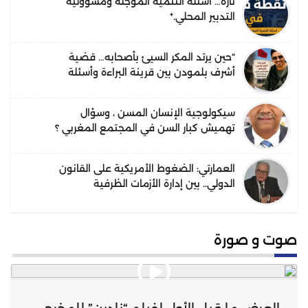
تازة… أسئلة التنمية المؤجلة ومسؤولية
التدبير المحلي.*
“حين يرتد المكر السيئ بأصحابه… قضية
أشرف بلمودن بين قرينة البراءة وأسئلة
الحقيقة”.
سيكولوجية الإنسان المسن ، وسؤال
تهميش كبار السن في المجتمع المغربي ؟
العمارتي: الضغوط الأمريكية على القانون
الدولي.. بين إدارة الأزمات الظرفية
واحتمالات التحول البنيوي في النظام
القانوني الدولي
صوت و صورة