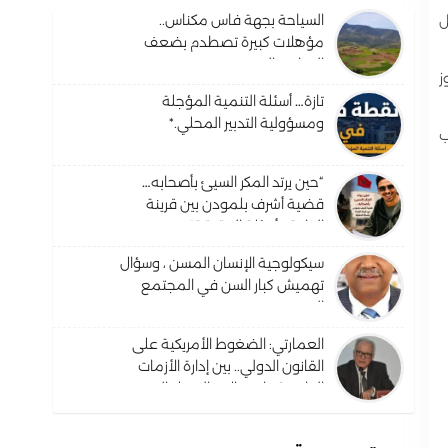
السياحة بجهة فاس مكناس..
ل
مؤهلات كبيرة تصطدم بضعف
البنيات والترويج
ز
تازة… أسئلة التنمية المؤجلة
ومسؤولية التدبير المحلي.*
ب
“حين يرتد المكر السيئ بأصحابه…
قضية أشرف بلمودن بين قرينة
البراءة وأسئلة الحقيقة”.
سيكولوجية الإنسان المسن ، وسؤال
تهميش كبار السن في المجتمع
المغربي ؟
العمارتي: الضغوط الأمريكية على
القانون الدولي.. بين إدارة الأزمات
الظرفية واحتمالات التحول البنيوي
في النظام القانوني الدولي