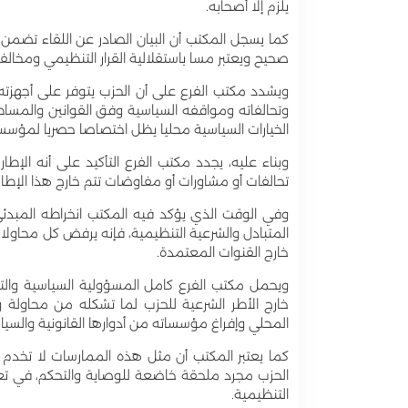
يلزم إلا أصحابه.
كما يسجل المكتب أن البيان الصادر عن اللقاء تضمن 
صحيح ويعتبر مسا باستقلالية القرار التنظيمي ومخا
ويشدد مكتب الفرع على أن الحزب يتوفر على أجهزته
وتحالفاته ومواقفه السياسية وفق القوانين والمساطر
الخيارات السياسية محليا يظل اختصاصا حصريا لمؤسسا
وبناء عليه، يجدد مكتب الفرع التأكيد على أنه الإطا
تحالفات أو مشاورات أو مفاوضات تتم خارج هذا الإطار 
وفي الوقت الذي يؤكد فيه المكتب انخراطه المبدئ
المتبادل والشرعية التنظيمية، فإنه يرفض كل محاول
خارج القنوات المعتمدة.
ويحمل مكتب الفرع كامل المسؤولية السياسية والتن
خارج الأطر الشرعية للحزب لما تشكله من محاولة 
المحلي وإفراغ مؤسساته من أدوارها القانونية والسيا
كما يعتبر المكتب أن مثل هذه الممارسات لا تخدم
الحزب مجرد ملحقة خاضعة للوصاية والتحكم، في ت
التنظيمية.