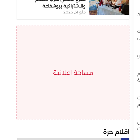
والاشتراكية ببوشفاعة
مايو 31, 2026
ر
ه
ل
و
مساحة اعلانية
م
ة
ت
م
ل
ت
اقلام حرة