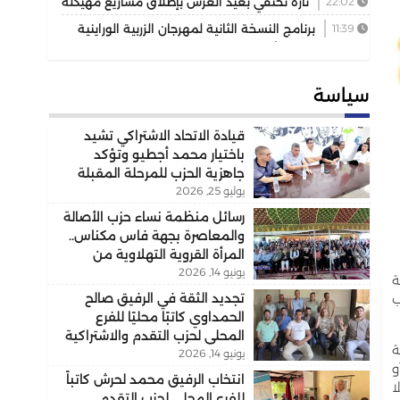
22:02
تازة تحتفي بعيد العرش بإطلاق مشاريع مهيكلة
تعزز التنمية المجالية
11:39
برنامج النسخة الثانية لمهرجان الزربية الوراينية
حافل يجمع بين الأصالة والرياضة وسحر التراث
سياسة
قيادة الاتحاد الاشتراكي تشيد
باختيار محمد أجطيو وتؤكد
جاهزية الحزب للمرحلة المقبلة
يوليو 25, 2026
رسائل منظمة نساء حزب الأصالة
والمعاصرة بجهة فاس مكناس..
المرأة القروية التهلاوية من
يونيو 14, 2026
الفاعل الاجتماعي إلى الشريك
ة
التنموي..
تجديد الثقة في الرفيق صالح
ب
الحمداوي كاتبًا محليًا للفرع
المحلي لحزب التقدم والاشتراكية
ة
يونيو 14, 2026
بسيدي علي بورقبة
و
انتخاب الرفيق محمد لحرش كاتباً
ا
للفرع المحلي لحزب التقدم