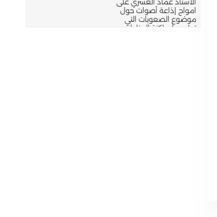
الأستاذ عماد العسري على
امواح إذاعة أصوات حول
موضوع الصعوبات التي
تواجهها ساكنة المناطق
الجبلية التي تعرف
تساقطات ثلجية كثيفة
بإقليم تازة