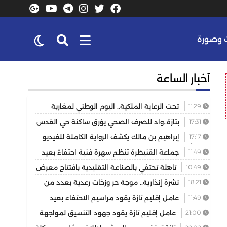
وصورة
أخبار الساعة
11:29
تحت الرعاية الملكية.. اليوم الوطني لمغاربة
العالم يكرس دور الجالية في خدمة أوراش 2030
17:31
بتازة..واد للصرف الصحي يؤرق ساكنة حي القدس
والمسيرة 2 ويهدد الصحة العامة
17:17
إبراهيم بن مالك يكشف الرواية الكاملة للفيديو
الذي أشعل مواقع التواصل
11:49
جماعة القنيطرة تنظم سهرة فنية احتفاءً بعيد
العرش المجيد
10:49
تاهلة تحتفي بالصناعة التقليدية بافتتاح معرض
للمنتوجات المحلية بمشاركة عارضين من مختلف جهات
18:21
نشرة إنذارية.. موجة حر وزخات رعدية بعدد من
المملكة
مناطق المملكة
11:49
عامل إقليم تازة يقود مراسيم الاحتفاء بعيد
العرش ويكرم موظفين بتوشيحات ملكية
21:00
عامل إقليم تازة يقود جهود التنسيق لمواجهة
حريق غابوي بتغزراتين