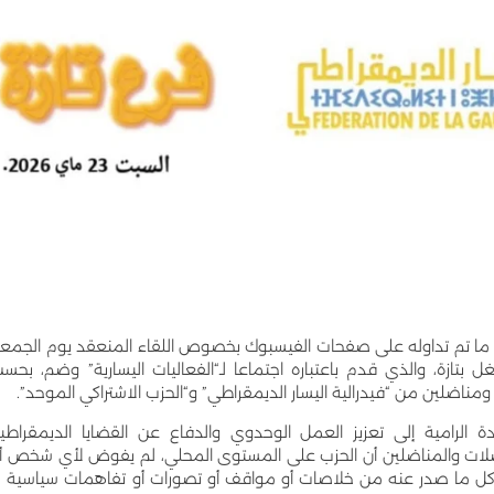
ازة ما تم تداوله على صفحات الفيسبوك بخصوص اللقاء المنعقد يوم الجمع
طية للشغل بتازة، والذي قدم باعتباره اجتماعا لـ“الفعاليات اليسارية” وضم، بحس
اضلين من “فيدرالية اليسار الديمقراطي” و“الحزب الاشتراكي الموحد”.
دة الرامية إلى تعزيز العمل الوحدوي والدفاع عن القضايا الديمقراطي
اضلات والمناضلين أن الحزب على المستوى المحلي، لم يفوض لأي شخص أ
ن كل ما صدر عنه من خلاصات أو مواقف أو تصورات أو تفاهمات سياسية ل