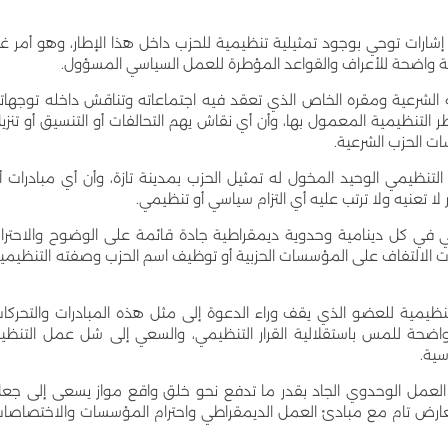
إشارات توحي بوجود تمثيلية تنظيمية للحزب داخل هذا الإطار، وهو أمر غي
لفة واضحة للأعراف والقواعد المؤطرة للعمل السياسي المسؤول.
 الشرعية ومقره الخاص الذي تعقد فيه اجتماعاته وتناقش داخله توجهات
 التنظيمية المعمول بها، وأن أي نقاش يهم التحالفات أو التنسيق أو تنزي
ت الحزب الشرعية.
ر التنظيمي الوحيد المخول له تمثيل الحزب بمدينة تازة، وأن أي مبادرات أ
لا تعنيه ولا ترتب عليه أي التزام سياسي أو تنظيمي.
ي في كل دينامية وحدوية ديمقراطية جادة قائمة على الوضوح والاحترا
ات الالتفاف على المؤسسات الحزبية أو توظيف اسم الحزب وصفته التنظيمي
ظيمية للعضو الذي يقف وراء الدعوة إلى مثل هذه المبادرات والتحركا
واضحة للمس باستقلالية القرار التنظيمي، والسعي إلى شل عمل التنظي
سية.
 العمل الوحدوي الجاد بقدر ما تدفع نحو خلق واقع مواز يسعى إلى جع
عارض تام مع مبادئ العمل الديمقراطي واحترام المؤسسات والاختصاصا