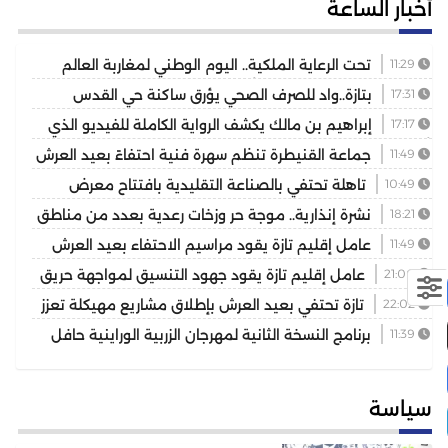
أخبار الساعة
11:29
تحت الرعاية الملكية.. اليوم الوطني لمغاربة العالم
يكرس دور الجالية في خدمة أوراش 2030
17:31
بتازة..واد للصرف الصحي يؤرق ساكنة حي القدس
والمسيرة 2 ويهدد الصحة العامة
17:17
إبراهيم بن مالك يكشف الرواية الكاملة للفيديو الذي
أشعل مواقع التواصل
11:49
جماعة القنيطرة تنظم سهرة فنية احتفاءً بعيد العرش
المجيد
10:49
تاهلة تحتفي بالصناعة التقليدية بافتتاح معرض
للمنتوجات المحلية بمشاركة عارضين من مختلف جهات المملكة
18:21
نشرة إنذارية.. موجة حر وزخات رعدية بعدد من مناطق
المملكة
11:49
عامل إقليم تازة يقود مراسيم الاحتفاء بعيد العرش
ويكرم موظفين بتوشيحات ملكية
21:00
عامل إقليم تازة يقود جهود التنسيق لمواجهة حريق
غابوي بتغزراتين
22:02
تازة تحتفي بعيد العرش بإطلاق مشاريع مهيكلة تعزز
التنمية المجالية
11:39
برنامج النسخة الثانية لمهرجان الزربية الوراينية حافل
يجمع بين الأصالة والرياضة وسحر التراث
سياسة