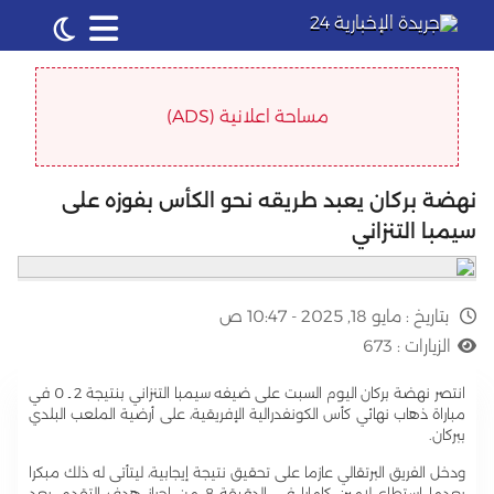
مساحة اعلانية (ADS)
نهضة بركان يعبد طريقه نحو الكأس بفوزه على
سيمبا التنزاني
بتاريخ :
مايو 18, 2025 - 10:47 ص
الزيارات :
673
انتصر نهضة بركان اليوم السبت على ضيفه سيمبا التنزاني بنتيجة 2 ـ 0 في
مباراة ذهاب نهائي كأس الكونفدرالية الإفريقية، على أرضية الملعب البلدي
ببركان.
ودخل الفريق البرتقالي عازما على تحقيق نتيجة إيجابية، ليتأتى له ذلك مبكرا
بعدما استطاع لامين كامارا في الدقيقة 8 من إحراز هدف التقدم، بعد