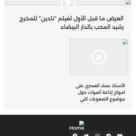
العرض ما قبل الأول لفيلم “نادين” للمخرج
رشيد المحب بالدار البيضاء
الأستاذ عماد العسري على
امواح إذاعة أصوات حول
موضوع الصعوبات التي
تواجهها ساكنة المناطق
الجبلية التي تعرف
تساقطات ثلجية كثيفة
بإقليم تازة