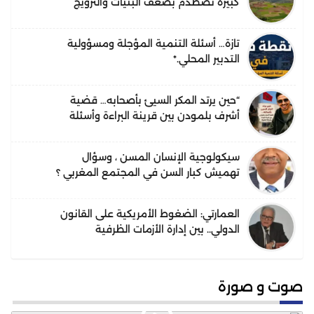
كبيرة تصطدم بضعف البنيات والترويج
تازة… أسئلة التنمية المؤجلة ومسؤولية
التدبير المحلي.*
“حين يرتد المكر السيئ بأصحابه… قضية
أشرف بلمودن بين قرينة البراءة وأسئلة
الحقيقة”.
سيكولوجية الإنسان المسن ، وسؤال
تهميش كبار السن في المجتمع المغربي ؟
العمارتي: الضغوط الأمريكية على القانون
الدولي.. بين إدارة الأزمات الظرفية
واحتمالات التحول البنيوي في النظام
القانوني الدولي
صوت و صورة