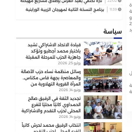
22:02
تازة تحتفي بعيد العرش بإطلاق مشاريع مهيكلة
ة
تعزز التنمية المجالية
11:39
برنامج النسخة الثانية لمهرجان الزربية الوراينية
يخ 28 يونيو 2025 بشراكة
حافل يجمع بين الأصالة والرياضة وسحر التراث
و
عية بجهة فاس مكناس وذلك لفائدة 200
د
سياسة
قيادة الاتحاد الاشتراكي تشيد
باختيار محمد أجطيو وتؤكد
جاهزية الحزب للمرحلة المقبلة
يوليو 25, 2026
رسائل منظمة نساء حزب الأصالة
ل
والمعاصرة بجهة فاس مكناس..
المرأة القروية التهلاوية من
ة
يونيو 14, 2026
الفاعل الاجتماعي إلى الشريك
ة
التنموي..
تجديد الثقة في الرفيق صالح
الحمداوي كاتبًا محليًا للفرع
المحلي لحزب التقدم والاشتراكية
يونيو 14, 2026
بسيدي علي بورقبة
انتخاب الرفيق محمد لحرش كاتباً
للفرع المحلي لحزب التقدم