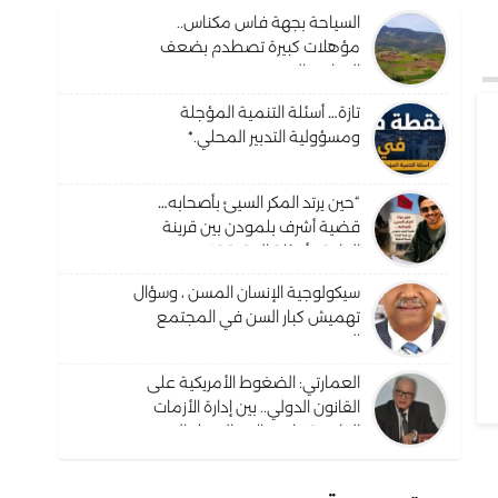
السياحة بجهة فاس مكناس..
مؤهلات كبيرة تصطدم بضعف
البنيات والترويج
تازة… أسئلة التنمية المؤجلة
ومسؤولية التدبير المحلي.*
“حين يرتد المكر السيئ بأصحابه…
قضية أشرف بلمودن بين قرينة
البراءة وأسئلة الحقيقة”.
سيكولوجية الإنسان المسن ، وسؤال
تهميش كبار السن في المجتمع
المغربي ؟
العمارتي: الضغوط الأمريكية على
القانون الدولي.. بين إدارة الأزمات
الظرفية واحتمالات التحول البنيوي
في النظام القانوني الدولي