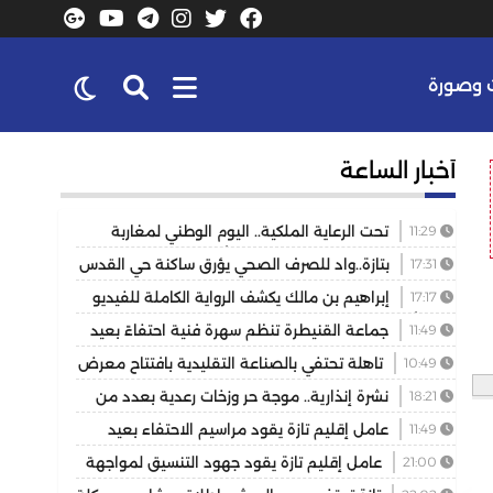
وصورة
أخبار الساعة
11:29
تحت الرعاية الملكية.. اليوم الوطني لمغاربة
العالم يكرس دور الجالية في خدمة أوراش 2030
17:31
بتازة..واد للصرف الصحي يؤرق ساكنة حي القدس
والمسيرة 2 ويهدد الصحة العامة
17:17
إبراهيم بن مالك يكشف الرواية الكاملة للفيديو
الذي أشعل مواقع التواصل
11:49
جماعة القنيطرة تنظم سهرة فنية احتفاءً بعيد
العرش المجيد
10:49
تاهلة تحتفي بالصناعة التقليدية بافتتاح معرض
للمنتوجات المحلية بمشاركة عارضين من مختلف جهات
18:21
نشرة إنذارية.. موجة حر وزخات رعدية بعدد من
المملكة
مناطق المملكة
11:49
عامل إقليم تازة يقود مراسيم الاحتفاء بعيد
العرش ويكرم موظفين بتوشيحات ملكية
21:00
عامل إقليم تازة يقود جهود التنسيق لمواجهة
حريق غابوي بتغزراتين