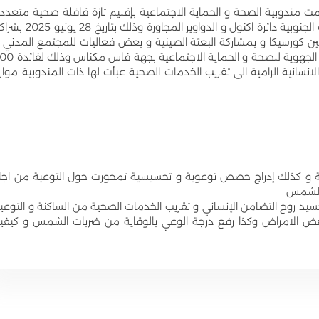
مندوبية الصحة و الحماية الاجتماعية بإقليم تازة قافلة صحية متعدد
الاختصاصات بدائرة اكنول دوار تاشربانت جماعة جزناية الجنوبية دائرة اكنول و الدواوير المجاورة وذلك بتار
ن كورسيكا و بمشاركة البعثة الصينية و بعض فعاليات للمجتمع المدني 
بتنسيق مع السلطات المحلية و تحت إشراف المديرية الجهوية للصحة و الحماية الاجتما
نسانية الرامية الى تقريب الخدمات الصحية عبأت لها ذات المندوبية موار
ية و كذلك إدراج حصص توعوية و تحسيسية تمحورت حول التوعية من اج
 الشمس
 تجسيد روح التضامن الإنساني و تقريب الخدمات الصحية من الساكنة و التوعي
عض الامراض وكذا رفع درجة الوعي بالوقاية من ضربات الشمس و كيفي