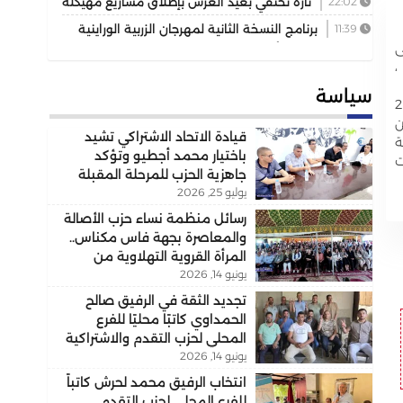
22:02
تازة تحتفي بعيد العرش بإطلاق مشاريع مهيكلة
تعزز التنمية المجالية
11:39
برنامج النسخة الثانية لمهرجان الزربية الوراينية
 أقدم على
حافل يجمع بين الأصالة والرياضة وسحر التراث
،
سياسة
نفسية أكثر بعد أن فقدوا سندهم المادي الذي يتراوح بين 20
ن
قيادة الاتحاد الاشتراكي تشيد
ة
باختيار محمد أجطيو وتؤكد
ت
جاهزية الحزب للمرحلة المقبلة
يوليو 25, 2026
رسائل منظمة نساء حزب الأصالة
والمعاصرة بجهة فاس مكناس..
المرأة القروية التهلاوية من
يونيو 14, 2026
الفاعل الاجتماعي إلى الشريك
التنموي..
تجديد الثقة في الرفيق صالح
الحمداوي كاتبًا محليًا للفرع
المحلي لحزب التقدم والاشتراكية
يونيو 14, 2026
بسيدي علي بورقبة
انتخاب الرفيق محمد لحرش كاتباً
للفرع المحلي لحزب التقدم