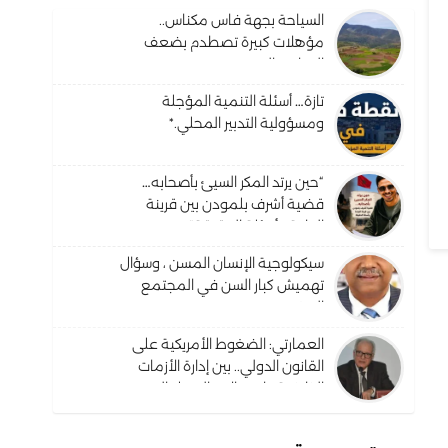
السياحة بجهة فاس مكناس..
مؤهلات كبيرة تصطدم بضعف
البنيات والترويج
تازة… أسئلة التنمية المؤجلة
ومسؤولية التدبير المحلي.*
“حين يرتد المكر السيئ بأصحابه…
قضية أشرف بلمودن بين قرينة
البراءة وأسئلة الحقيقة”.
سيكولوجية الإنسان المسن ، وسؤال
تهميش كبار السن في المجتمع
المغربي ؟
العمارتي: الضغوط الأمريكية على
القانون الدولي.. بين إدارة الأزمات
الظرفية واحتمالات التحول البنيوي
في النظام القانوني الدولي