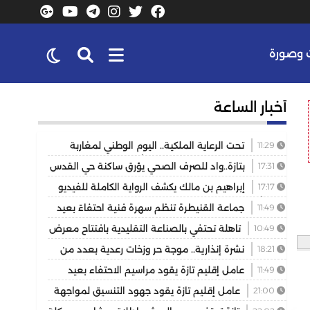
وصورة
أخبار الساعة
11:29
تحت الرعاية الملكية.. اليوم الوطني لمغاربة
العالم يكرس دور الجالية في خدمة أوراش 2030
17:31
بتازة..واد للصرف الصحي يؤرق ساكنة حي القدس
والمسيرة 2 ويهدد الصحة العامة
17:17
إبراهيم بن مالك يكشف الرواية الكاملة للفيديو
الذي أشعل مواقع التواصل
11:49
جماعة القنيطرة تنظم سهرة فنية احتفاءً بعيد
العرش المجيد
10:49
تاهلة تحتفي بالصناعة التقليدية بافتتاح معرض
للمنتوجات المحلية بمشاركة عارضين من مختلف جهات
18:21
نشرة إنذارية.. موجة حر وزخات رعدية بعدد من
المملكة
مناطق المملكة
11:49
عامل إقليم تازة يقود مراسيم الاحتفاء بعيد
العرش ويكرم موظفين بتوشيحات ملكية
21:00
عامل إقليم تازة يقود جهود التنسيق لمواجهة
حريق غابوي بتغزراتين