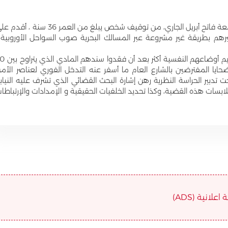
تمكنت عناصر الشرطة بولاية أمن القنيطرة ، يوم الجمعة فاتح أبريل الجاري، من توقيف شخص يبلغ من العمر 36 سنة ،
م بطريقة غير مشروعة عبر المسالك البحرية صوب السواحل الأوروبية 
وليتبين لهم ضحايا أعمال نصب وإحتيال ما زاد من تأزيم أوضاعهم ال
حايا المفترضين بالشارع العام ما أسفر عنه التدخل الفوري لعناصر الأم
ت تدبير الحراسة النظرية رهن إشارة البحث القضائي الذي تشرف عليه النياب
ت هذه القضية، وكذا تحديد الخلفيات الحقيقية و الإمدادات والإرتباطا
علانية (ADS)