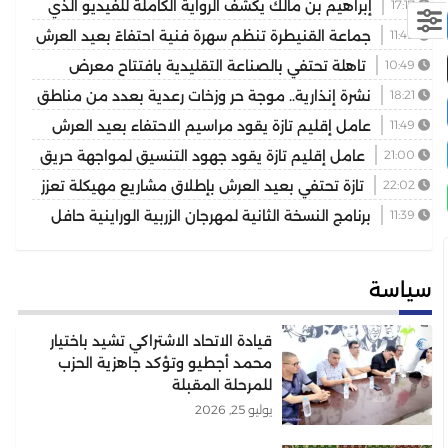
17:17
إبراهيم بن مالك يكشف الرواية الكاملة للفيديو الذي
أشعل مواقع التواصل
11:49
جماعة القنيطرة تنظم سهرة فنية احتفاءً بعيد العرش
المجيد
10:49
تاهلة تحتفي بالصناعة التقليدية بافتتاح معرض
للمنتوجات المحلية بمشاركة عارضين من مختلف جهات المملكة
18:21
نشرة إنذارية.. موجة حر وزخات رعدية بعدد من مناطق
المملكة
11:49
عامل إقليم تازة يقود مراسيم الاحتفاء بعيد العرش
ويكرم موظفين بتوشيحات ملكية
21:00
عامل إقليم تازة يقود جهود التنسيق لمواجهة حريق
غابوي بتغزراتين
22:02
تازة تحتفي بعيد العرش بإطلاق مشاريع مهيكلة تعزز
التنمية المجالية
11:39
برنامج النسخة الثانية لمهرجان الزربية الوراينية حافل
يجمع بين الأصالة والرياضة وسحر التراث
سياسة
قيادة الاتحاد الاشتراكي تشيد باختيار
محمد أجطيو وتؤكد جاهزية الحزب
للمرحلة المقبلة
يوليو 25, 2026