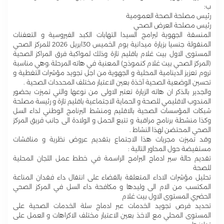
ب:
رئيس مصلحة الصحة العمومية
رئيس مصلحة العرض الصحي
المنسقة الجهوية لبرامج السيدا التهابات الكبد الفيروسية و التعفنات
المنقولة جنسيا بزيارة ميدانية يوم الخميس 30ابريل 2026 للمركز الصحي
المستوى الاول بيت غلام باقليم تازة وذلك لمواكبة فرق المراكز الصحية
(المركز الصحي بيت غلام كنموذج) المعنية في هاته المرحلة ،وهي مناسبة
تروم تعزيز الدينامية المحلية و الجهوية من اجل تجويد مؤشرات التغطية و
تحسين الوضعية الصحية آخذة بعين الاعتبار مختلف المحددات الصحية .
والجدير بالذكر ان هاته الزيارة تعتبر الاولى من نوعها والتي تميزت بحضور
المندوب الاقليمي للصحة و الحماية الاجتماعية باقليم تازة و رئيسة مصلحة
شبكات المؤسسات الصحية بالاقليم ومنشط البرنامج الوطني لداء السل
وكذا منشطة برنامج مراقبة و تتبع الحمل و الولادة الى جانب فريق المركز
الصحي المحتضن لهذا النشاط .
وقد تميزت مجريات هذا الاجتماع بتقديم عروض نظرية و مناقشات
مستفيضة حول المحاور التالية :
تقديم حالة سير ادماج البرامج الراسمة في خطط عمل اللجان المحلية
للصحة
تحليل مؤشرات الاداء المتعلقة بالقضاء على انتقال داء فقدان المناعة
المكتسب من الام الى وليدها و مكافحة داء السل في المركز الصحي
الحضري المستوى الاول بيت غلام
تحديد فرص تجويد الخدمات عبر ادماج سلة الخدمات الصحية على
المستوى المحلي مع الاخذ بعين الاعتبار مختلف الاكراهات و العمل على