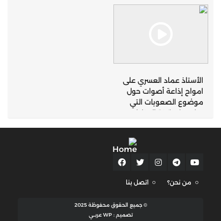
الأستاذ عماد العسري على
امواح إذاعة أصوات حول
موضوع الصعوبات التي
تواجهها ساكنة المناطق
الجبلية التي تعرف
تساقطات ثلجية كثيفة
بإقليم تازة
من نحن؟
اتصل بنا
© جميع الحقوق محفوظة 2025
تصميم : WP عربــي