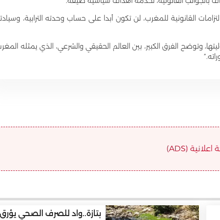
 بالجوانب القانونية، لخدمة أهداف سياسية ضيقة.
تزامات القانونية للمغرب، لن تكون أبدا على حساب وحدته الترابية، وسيادت
ها، وتوضح الفرق الكبير، بين العالم الحقيقي والشرعي، الذي يمثله المغر
ته.”
علانية (ADS)
بتازة..واد للصرف الصحي يؤرق