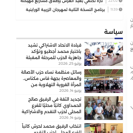
22:02
تازة تحتفي بعيد العرش بإطلاق مشاريع مهيكلة
تعزز التنمية المجالية
11:39
برنامج النسخة الثانية لمهرجان الزربية الوراينية
حافل يجمع بين الأصالة والرياضة وسحر التراث
ن
ر
سياسة
ن
قيادة الاتحاد الاشتراكي تشيد
ع
باختيار محمد أجطيو وتؤكد
جاهزية الحزب للمرحلة المقبلة
يوليو 25, 2026
ى
،
رسائل منظمة نساء حزب الأصالة
،
والمعاصرة بجهة فاس مكناس..
المرأة القروية التهلاوية من
يونيو 14, 2026
الفاعل الاجتماعي إلى الشريك
التنموي..
تجديد الثقة في الرفيق صالح
الحمداوي كاتبًا محليًا للفرع
،
المحلي لحزب التقدم والاشتراكية
يونيو 14, 2026
بسيدي علي بورقبة
انتخاب الرفيق محمد لحرش كاتباً
للفرع المحلي لحزب التقدم