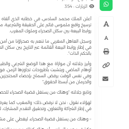
الزيارات :
354
أعلن الملك محمد السادس، في خطابه الذي ألقاه بم
ترسيخ واقع ملموس قائم على الحقيقة والشرعية، من
روابط البيعة بين سكان الصحراء وملوك المغرب.
وسجل العاهل المغربي ما تنعم به صحراؤنا من أمن 
في إطار روابط البيعة القائمة عبر التاريخ بين سكان 
بالحكم الذات”.
وأبرز جلالته أن موازاة مع هذا الوضع الشرعي وال
أوهام الماضي ويتشبت بأطروحات تجاوزها الزمن، فهن
وفي نفس الوقت يرفض السماح بإحصاء المحتجزين ب
والحرمان من أبسط الحقوق”
وتابع جلالته “وهناك من يستغل قضية الصحراء للحص
لهؤلاء نقول : نحن لا نرفض ذلك؛ والمغرب كما يعرف
في إطار الشراكة والتعاون، وتحقيق التقدم المشترك،
– وهناك من يستغل قضية الصحراء، ليغطي على مشاكله