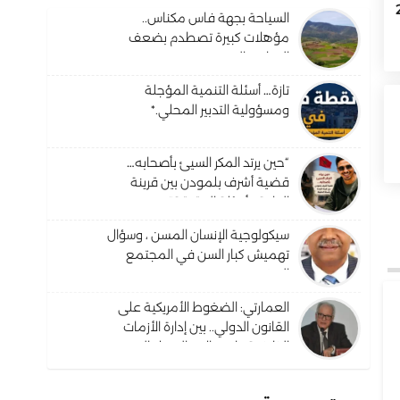
دس والمسيرة 2
السياحة بجهة فاس مكناس..
مؤهلات كبيرة تصطدم بضعف
البنيات والترويج
تازة… أسئلة التنمية المؤجلة
ومسؤولية التدبير المحلي.*
“حين يرتد المكر السيئ بأصحابه…
قضية أشرف بلمودن بين قرينة
البراءة وأسئلة الحقيقة”.
سيكولوجية الإنسان المسن ، وسؤال
تهميش كبار السن في المجتمع
المغربي ؟
العمارتي: الضغوط الأمريكية على
القانون الدولي.. بين إدارة الأزمات
الظرفية واحتمالات التحول البنيوي
في النظام القانوني الدولي