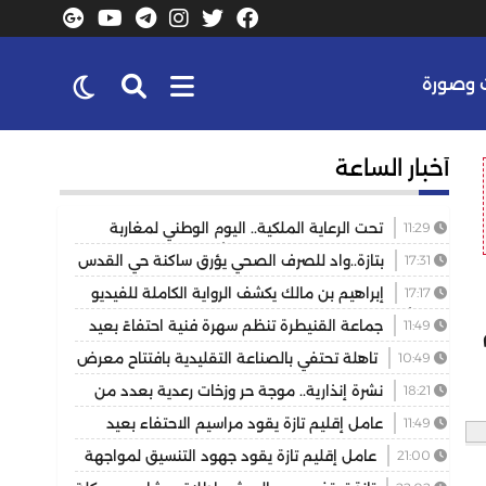
وصورة
أخبار الساعة
11:29
تحت الرعاية الملكية.. اليوم الوطني لمغاربة
العالم يكرس دور الجالية في خدمة أوراش 2030
17:31
بتازة..واد للصرف الصحي يؤرق ساكنة حي القدس
والمسيرة 2 ويهدد الصحة العامة
17:17
إبراهيم بن مالك يكشف الرواية الكاملة للفيديو
الذي أشعل مواقع التواصل
11:49
جماعة القنيطرة تنظم سهرة فنية احتفاءً بعيد
العرش المجيد
10:49
تاهلة تحتفي بالصناعة التقليدية بافتتاح معرض
للمنتوجات المحلية بمشاركة عارضين من مختلف جهات
18:21
نشرة إنذارية.. موجة حر وزخات رعدية بعدد من
المملكة
مناطق المملكة
11:49
عامل إقليم تازة يقود مراسيم الاحتفاء بعيد
العرش ويكرم موظفين بتوشيحات ملكية
21:00
عامل إقليم تازة يقود جهود التنسيق لمواجهة
حريق غابوي بتغزراتين