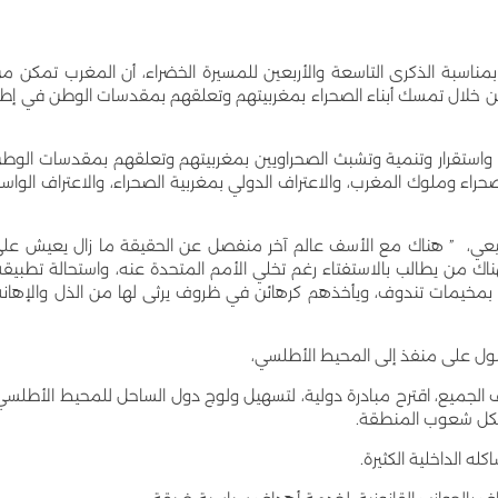
ناسبة الذكرى التاسعة والأربعين للمسيرة الخضراء، أن المغرب تمكن م
 خلال تمسك أبناء الصحراء بمغربيتهم وتعلقهم بمقدسات الوطن في إطا
واستقرار وتنمية وتشبث الصحراويين بمغربيتهم وتعلقهم بمقدسات الوط
الصحراء وملوك المغرب، والاعتراف الدولي بمغربية الصحراء، والاعتراف الواس
طبيعي، ” هناك مع الأسف عالم آخر منفصل عن الحقيقة ما زال يعيش عل
اك من يطالب بالاستفتاء رغم تخلي الأمم المتحدة عنه، واستحالة تطبيقه
مخيمات تندوف، ويأخذهم كرهائن في ظروف يرثى لها من الذل والإهانة
ول على منفذ إلى المحيط الأطلسي،
 الجميع، اقترح مبادرة دولية، لتسهيل ولوج دول الساحل للمحيط الأطلسي
 لكل شعوب المنطقة.
 الداخلية الكثيرة.