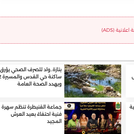
علانية (ADS)
بتازة..واد للصرف الصحي يؤرق
س
ساكنة حي الق
ويهدد الصحة العامة
ية
جماعة القنيطرة تنظم سهرة
فنية احتفاءً بعيد العرش
المجيد