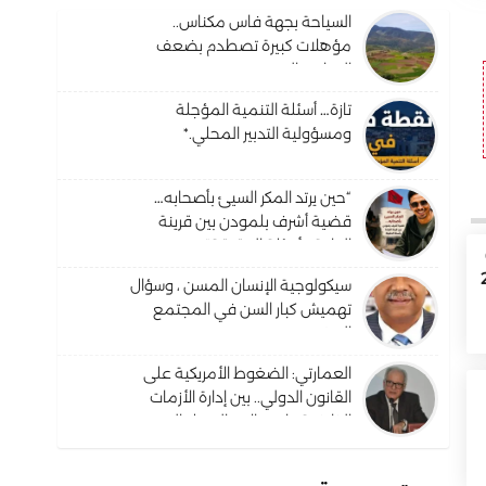
السياحة بجهة فاس مكناس..
مؤهلات كبيرة تصطدم بضعف
البنيات والترويج
تازة… أسئلة التنمية المؤجلة
ومسؤولية التدبير المحلي.*
“حين يرتد المكر السيئ بأصحابه…
قضية أشرف بلمودن بين قرينة
البراءة وأسئلة الحقيقة”.
دس والمسيرة 2
سيكولوجية الإنسان المسن ، وسؤال
تهميش كبار السن في المجتمع
المغربي ؟
العمارتي: الضغوط الأمريكية على
القانون الدولي.. بين إدارة الأزمات
الظرفية واحتمالات التحول البنيوي
في النظام القانوني الدولي