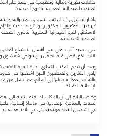
اختلالات تدبيرية ومالية وتنظيمية في جمع عام استث
المنتدب للفيدرالية المغربية لناشري الصحف”.
وأشار البلاغ إلى أن المكتب التنفيذي للفيدرالية إذ ي
قرر طرد العضوين المذكورين والتنويه بجدية والتزا
الاستثنائي لفرع الفيدرالية المغربية لناشري الص
المحطة التصحيحية.
على صعيد آخر، طغى على أشغال الاجتماع العادي لل
الأليم الذي قضى فيه الطفل ريان بنواحي شفشاون والأ
وبعد أن قدم المكتب التعازي الحارة لأسرة الفقيد، 
أيادي الناشرين والصحافيين الذين اشتغلوا في ظرو
والتفاف المغاربة حولها إلى العالم، مما جعل من هذا
الإنسانية الدفينة.
وخلص البلاغ إلى أن المكتب لم يفته التنبيه إلى بع
اتسمت بالمتاجرة الإعلامية في مأساة إنسانية، داعي
في التحصين لإنقاذ مهنة تعيش في بلادنا محنة غير 