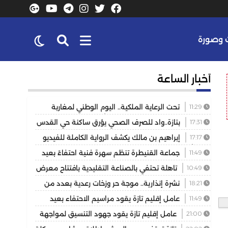
وصورة
أخبار الساعة
11:29
تحت الرعاية الملكية.. اليوم الوطني لمغاربة
العالم يكرس دور الجالية في خدمة أوراش 2030
17:31
بتازة..واد للصرف الصحي يؤرق ساكنة حي القدس
والمسيرة 2 ويهدد الصحة العامة
17:17
إبراهيم بن مالك يكشف الرواية الكاملة للفيديو
الذي أشعل مواقع التواصل
11:49
جماعة القنيطرة تنظم سهرة فنية احتفاءً بعيد
العرش المجيد
10:49
تاهلة تحتفي بالصناعة التقليدية بافتتاح معرض
للمنتوجات المحلية بمشاركة عارضين من مختلف جهات
18:21
نشرة إنذارية.. موجة حر وزخات رعدية بعدد من
المملكة
مناطق المملكة
11:49
عامل إقليم تازة يقود مراسيم الاحتفاء بعيد
العرش ويكرم موظفين بتوشيحات ملكية
21:00
عامل إقليم تازة يقود جهود التنسيق لمواجهة
حريق غابوي بتغزراتين