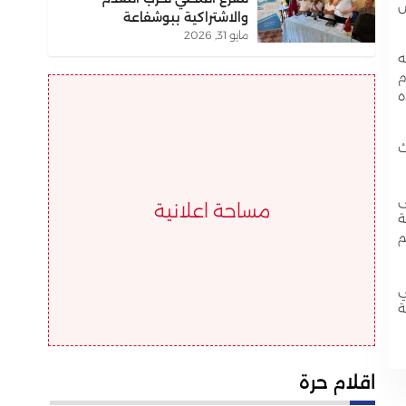
س
والاشتراكية ببوشفاعة
مايو 31, 2026
ه
م
ه
ث
ى
مساحة اعلانية
ة
م
ي
ة
اقلام حرة