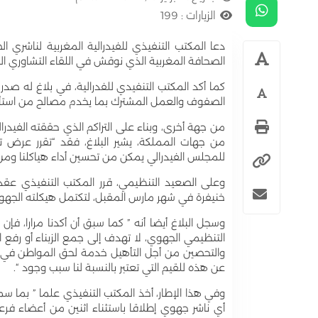
الزيارات :
199
دعا المكتب التنفيذي للفيدرالية المغربية لناشري ا
الصحافة المغربية الذي نوقش في اللقاء التشاوري ال
كما أكد المكتب التنفيدي للفدرالية، في بلاغ له صد
الصفوف والعمل المشترك بما يخدم مصالح من استأمن
من جهة أخرى، وبناء على التراكم الذي حققته الفيدر
من جهات المملكة، يشير البلاغ، فقد “تقرر عرض ت
للمجلس الفيدرالي يمكن من تحسين أداء هياكلنا ومن 
وعلى الصعيد التنظيمي، قرر المكتب التنفيذي عق
خنيفرة في شهر مارس المقبل، لتكتمل هيكلته الجهوي
وسجل البلاغ أيضا أنه ” كما سبق أن أكدنا مرارا، فإن 
التنظيمي الجهوي، لا تهدف إلى جمع الزبناء أو رفع ا
والتحصين من أجل التأهيل خدمة لحق المواطن في إ
عن هذه للقيم التي تعتبر بالنسبة لنا سبب وجود “.
وفي هذا الإطار، أخذ المكتب التنفيذي علما ” بما س
أي ناشر جهوي إطلاقا باستثناء اثنين من أعضاء فرع