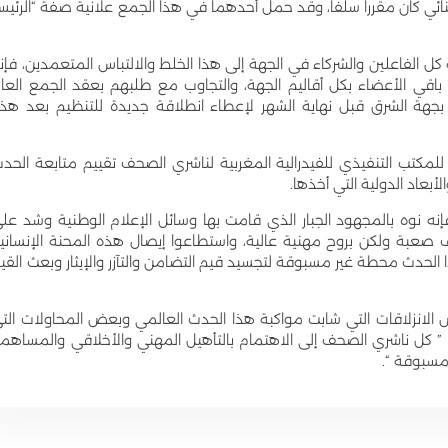
نائي كان مقررا سلفا، وقد حمل أحدهما في هذا الجمع علانية صفة “الرئي
نبه كل الفاعلين والشركاء في الجهة إلى هذا الخلط والالتباس المتعمدين، فإن
م باقي الأعضاء بكل أقاليم الجهة، والتجاوب مع طلبهم بعقد الجمع العا
حف بجهة الشرق قبل نهاية الشهر لإعطاء انطلاقة جديدة للتنظيم بعد هذ
مكتب التنفيذي للفيدرالية المغربية لناشري الصحف تقييم متابعة الحد
بعاد الدولية التي أخذها.
فإنه نوه بالمجهود الجبار الذي قامت بها وسائل الإعلام الوطنية وشد عل
ف صعبة ولكن بروح مهنية عالية، واستطاعوا إيصال هذه المحنة الإنساني
 الحدث محطة غير مسبوقة لتجسيد قيم التضامن والتآزر والإيثار وبعث القي
ض الانزلاقات التي شابت مواكبة هذا الحدث العالمي وبعض المحاولات الت
ا ” كل ناشري الصحف إلى الاهتمام بالتأهيل المهني والأخلاقي والمساهم
مسبوقة “.