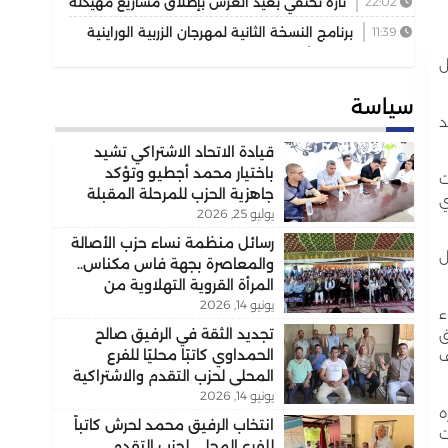
22:02
تازة تحتفي بعيد العرش بإطلاق مشاريع مهيكلة
تعزز التنمية المجالية
11:39
برنامج النسخة الثانية لمهرجان الزربية الوراينية
حافل يجمع بين الأصالة والرياضة وسحر التراث
ل
سياسة
د
قيادة الاتحاد الاشتراكي تشيد
باختيار محمد أجطيو وتؤكد
ت
جاهزية الحزب للمرحلة المقبلة
ي
يوليو 25, 2026
رسائل منظمة نساء حزب الأصالة
ل
والمعاصرة بجهة فاس مكناس..
المرأة القروية التهلاوية من
يونيو 14, 2026
الفاعل الاجتماعي إلى الشريك
ء
التنموي..
تجديد الثقة في الرفيق صالح
ق
الحمداوي كاتبًا محليًا للفرع
ف
المحلي لحزب التقدم والاشتراكية
يونيو 14, 2026
بسيدي علي بورقبة
ه
انتخاب الرفيق محمد لحرش كاتباً
ت
للفرع المحلي لحزب التقدم