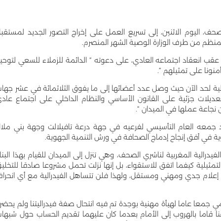
لصحف، اليوم الاثنين، إلى تسريع العمل على إخراج التصور الجديد لمستقب
منظم من طرف الوزارة الوصية الشهر المنصرم.
ر عقب انعقاد اجتماعه العادي، على دعوته ” الدائمة للزملاء للسعي لتوحي
ونا على تمثيلهم “.
الية لحد الآن حيث وصل عدد أعضائها إلى ما يفوق الثلاثمائة في عشر جها
عديلات جزئية على القانون الأساسي والنظام الداخلي على اجتماع عاد
نجاعة عملها في الميدان “.
د جمعه العام التأسيسي لفرعيه في جهة درعة تافيلالت وجهة بني ملا
ة في أفق إنجاح إدماج الصحافة في ورش التنمية الجهوية.
الفيدرالية المغربية لناشري الصحف، وهي تنزل إلى الميدان للقيام بهذا البنا
لتمثيلية كيفما اتفق للاستقواء، بل إنها نزلت تحمل مشروعا صادقا للتخلي
علام جدي ومهني ومستقل، ولهذا فلن تتساهل الفيدرالية مع أي انحرا
مي جمعا عاما لهيأة مهنية بوجدة تم فيه انتحال صفة فيدراليتنا ولم يحضر
نا قاما بالهروب إلى الأمام بعدما كان عليهما تقديم الحساب حول شبها